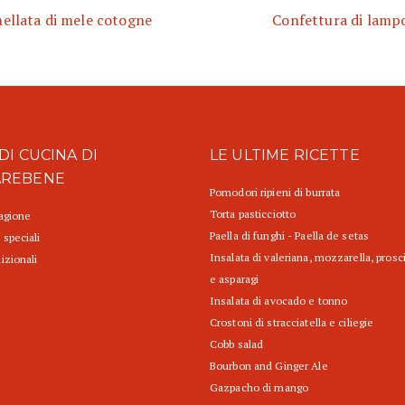
llata di mele cotogne
Confettura di lamp
DI CUCINA DI
LE ULTIME RICETTE
AREBENE
Pomodori ripieni di burrata
Torta pasticciotto
tagione
Paella di funghi - Paella de setas
 speciali
Insalata di valeriana, mozzarella, prosc
izionali
e asparagi
Insalata di avocado e tonno
Crostoni di stracciatella e ciliegie
Cobb salad
Bourbon and Ginger Ale
Gazpacho di mango