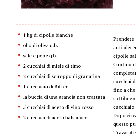
1 kg di cipolle bianche
Prendete l
olio di oliva q.b.
antiaderen
sale e pepe q.b.
cipolle s
Continuat
2 cucchiai di miele di timo
completam
2 cucchiai di sciroppo di granatina
cucchiai d
1 cucchiaio di Bitter
fino a che
la buccia di una arancia non trattata
sottilment
cucchiaio 
5 cucchiai di aceto di vino rosso
Dopo circ
2 cucchiai di aceto balsamico
questo pun
Travasatel