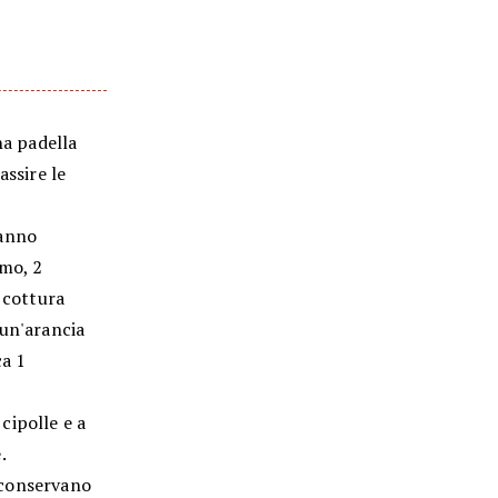
na padella
assire le
ranno
imo, 2
a cottura
 un'arancia
ca 1
cipolle e a
.
i conservano