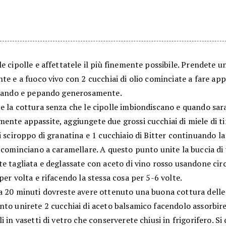
e cipolle e affettatele il più finemente possibile. Prendete u
te e a fuoco vivo con 2 cucchiai di olio cominciate a fare app
alando e pepando generosamente.
e la cottura senza che le cipolle imbiondiscano e quando sa
ente appassite, aggiungete due grossi cucchiai di miele di t
i sciroppo di granatina e 1 cucchiaio di Bitter continuando l
 cominciano a caramellare. A questo punto unite la buccia di
e tagliata e deglassate con aceto di vino rosso usandone cir
per volta e rifacendo la stessa cosa per 5-6 volte.
a 20 minuti dovreste avere ottenuto una buona cottura delle 
to unirete 2 cucchiai di aceto balsamico facendolo assorbire
i in vasetti di vetro che conserverete chiusi in frigorifero. S