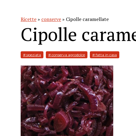
Ricette
»
conserve
» Cipolle caramellate
Cipolle carame
# speziata
# conserva agrodolce
# fatta in casa