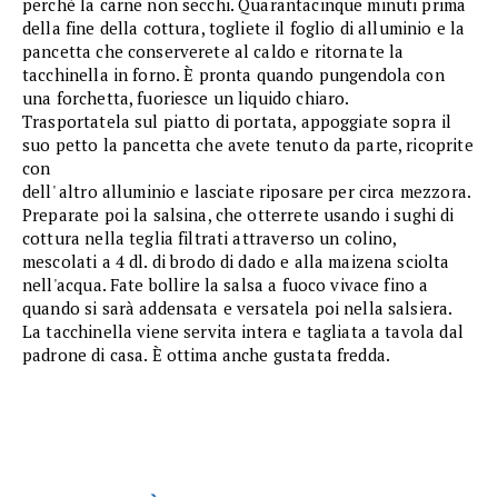
perchè la carne non secchi. Quarantacinque minuti prima
della fine della cottura, togliete il foglio di alluminio e la
pancetta che conserverete al caldo e ritornate la
tacchinella in forno. È pronta quando pungendola con
una forchetta, fuoriesce un liquido chiaro.
Trasportatela sul piatto di portata, appoggiate sopra il
suo petto la pancetta che avete tenuto da parte, ricoprite
con
dell' altro alluminio e lasciate riposare per circa mezzora.
Preparate poi la salsina, che otterrete usando i sughi di
cottura nella teglia filtrati attraverso un colino,
mescolati a 4 dl. di brodo di dado e alla maizena sciolta
nell'acqua. Fate bollire la salsa a fuoco vivace fino a
quando si sarà addensata e versatela poi nella salsiera.
La tacchinella viene servita intera e tagliata a tavola dal
padrone di casa. È ottima anche gustata fredda.