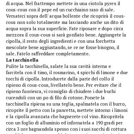
di acqua. Nel frattempo mettete in una ciotola pyrex il
cous-cous con il pepe ed un cucchiaino raso di sale.
Versateci sopra dell' acqua bollente che ricoprirà il cous-
cous non solo totalmente ma lasciando anche un dito di
acqua sopra la sua superficie. Fate riposare e dopo circa
mezzora il cous-cous si sarà gonfiato bene. Aggiungete la
cipolla, il resto degli ingredienti e con una forchetta
mescolate bene aggiustando, se ce ne fosse bisogno, il
sale. Fatelo raffreddare completamente.
La tacchinella
Pulite la tacchinella, salate la sua cavità interna e
farcitela con il timo, il rosmarino, 4 spicchi di limone e due
tocchi di cipolla. Introducete dalla parte del collo il
ripieno di cous-cous, livellatelo bene. Per evitare che il
ripieno fuoriesca, vi consiglio di chiudere i due buchi
cucendoli con un po di filo di cotone. Ponete la
tacchinella ripiena su una teglia, spalmatela con il burro,
ricoprite il petto con la pancetta, mettete intorno i limoni
e la cipolla avanzata che bagnerete col vino. Ricopritela
con un foglio di alluminio ed infornatela a 190 gradi per
circa 3 ore bagnandola spesso con i suoi succhi di cottura