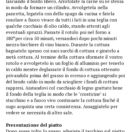
lasciando il bordo libero. Arrotolate la carne su sé stessa
in modo da formare un cilindro. Avvolgetela nella
pancetta, legatela con dello spago da cucina e fatela
rosolare a fuoco vivace da tutti i lati in una teglia con
qualche cucchiaio di olio caldo, stando attenti agli
eventuali spruzzi. Passate il rotolo poi nel forno a
180°per circa 50 minuti, versandoci dopo pochi minuti
mezzo bicchiere di vino bianco. Durante la cottura
bagnatelo spesso coi suoi succhi di cottura e giratelo a
metà cottura. Al termine della cottura sformate il vostro
rotolo e avvolgetelo in un foglio di alluminio per tenerlo
in caldo mentre deglassate il fondo di cottura ottenuto
privandolo prima del grasso in eccesso e aggiungendo poi
del brodo caldo in modo da sciogliere i fondi di cottura
rappresi. Aiutandovi col cucchiaio di legno grattate bene
il fondo della teglia in modo che le "crosticine" si
stacchino e a fuoco vivo continuate la cottura finché il
sugo acquista una certa consistenza. Assaggiatelo per
vedere se necessita di altro sale.
Presentazione del piatto
Dopo avere tolto lo spago, adagiate il tacchino sul piatto