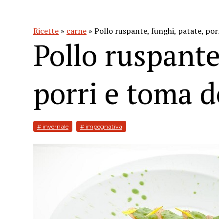
Ricette
»
carne
» Pollo ruspante, funghi, patate, porr
Pollo ruspante
porri e toma d
# invernale
# impegnativa