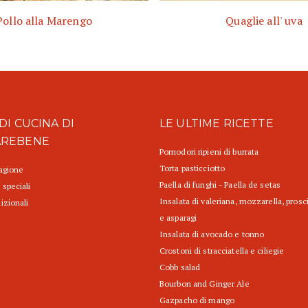
Pollo alla Marengo
Quaglie all' uva
DI CUCINA DI
LE ULTIME RICETTE
AREBENE
Pomodori ripieni di burrata
Torta pasticciotto
tagione
Paella di funghi - Paella de setas
 speciali
Insalata di valeriana, mozzarella, prosc
izionali
e asparagi
Insalata di avocado e tonno
Crostoni di stracciatella e ciliegie
Cobb salad
Bourbon and Ginger Ale
Gazpacho di mango