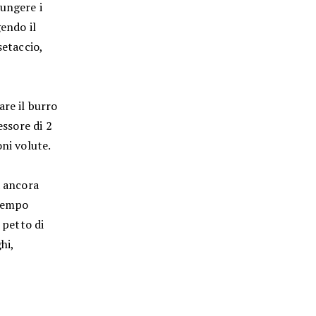
iungere i
gendo il
setaccio,
are il burro
essore di 2
ni volute.
a ancora
ttempo
 petto di
hi,