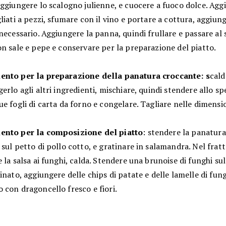
ggiungere lo scalogno julienne, e cuocere a fuoco dolce. Agg
liati a pezzi, sfumare con il vino e portare a cottura, aggiun
necessario. Aggiungere la panna, quindi frullare e passare al 
n sale e pepe e conservare per la preparazione del piatto.
nto per la preparazione della panatura croccante: s
cald
erlo agli altri ingredienti, mischiare, quindi stendere allo sp
e fogli di carta da forno e congelare. Tagliare nelle dimensio
ento per la composizione del piatto
: stendere la panatur
sul petto di pollo cotto, e gratinare in salamandra. Nel fra
 la salsa ai funghi, calda. Stendere una brunoise di funghi sul
inato, aggiungere delle chips di patate e delle lamelle di fung
 con dragoncello fresco e fiori.