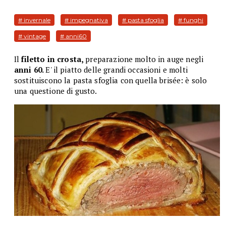
# invernale
# impegnativa
# pasta sfoglia
# funghi
# vintage
# anni60
Il
filetto in crosta,
preparazione molto in auge negli
anni 60.
E' il piatto delle grandi occasioni e molti
sostituiscono la pasta sfoglia con quella brisée: è solo
una questione di gusto.