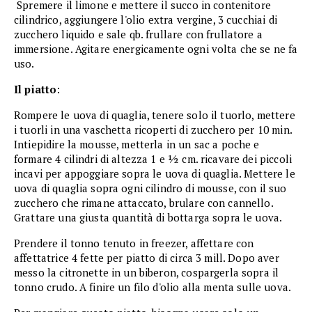
Spremere il limone e mettere il succo in contenitore
cilindrico, aggiungere l'olio extra vergine, 3 cucchiai di
zucchero liquido e sale qb. frullare con frullatore a
immersione. Agitare energicamente ogni volta che se ne fa
uso.
Il piatto
:
Rompere le uova di quaglia, tenere solo il tuorlo, mettere
i tuorli in una vaschetta ricoperti di zucchero per 10 min.
Intiepidire la mousse, metterla in un sac a poche e
formare 4 cilindri di altezza 1 e ½ cm. ricavare dei piccoli
incavi per appoggiare sopra le uova di quaglia. Mettere le
uova di quaglia sopra ogni cilindro di mousse, con il suo
zucchero che rimane attaccato, brulare con cannello.
Grattare una giusta quantità di bottarga sopra le uova.
Prendere il tonno tenuto in freezer, affettare con
affettatrice 4 fette per piatto di circa 3 mill. Dopo aver
messo la citronette in un biberon, cospargerla sopra il
tonno crudo. A finire un filo d'olio alla menta sulle uova.