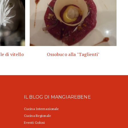
e di vitello
Ossobuco alla "Taglienti"
IL BLOG DI MANGIAREBENE
Cucina Internazionale
Cucina Regionale
Eventi Golosi