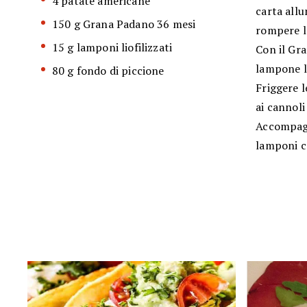
4 patate americane
carta all
150 g Grana Padano 36 mesi
rompere la
15 g lamponi liofilizzati
Con il Gra
lampone li
80 g fondo di piccione
Friggere l
ai cannoli
Accompagn
lamponi c