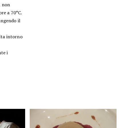
a non
ore a 70°C.
ungendo il
olta intorno
te i