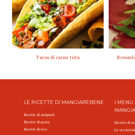
Tacos di carne trita
Bresaol
LE RICETTE DI MANGIAREBENE
I MENU 
MANGI
Ricette di antipasti
Ricette di pasta
Ricette di s
Ricette di riso
Le occasioni