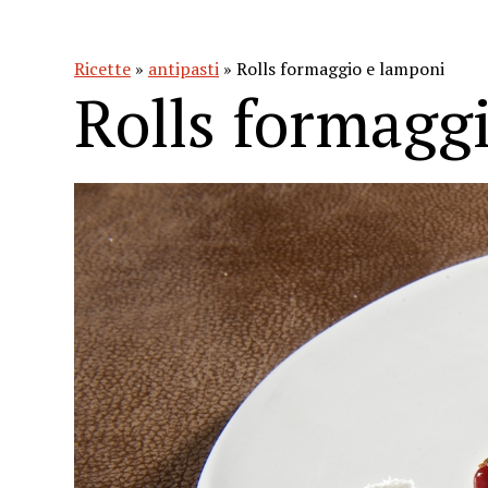
Ricette
»
antipasti
» Rolls formaggio e lamponi
Rolls formagg