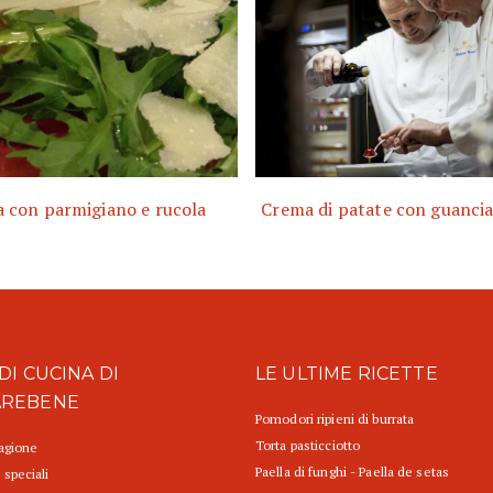
a con parmigiano e rucola
Crema di patate con guancial
DI CUCINA DI
LE ULTIME RICETTE
AREBENE
Pomodori ripieni di burrata
Torta pasticciotto
tagione
Paella di funghi - Paella de setas
 speciali