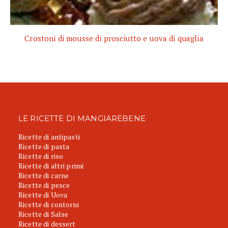
Crostoni di mousse di prosciutto e uova di quaglia
LE RICETTE DI MANGIAREBENE
Ricette di antipasti
Ricette di pasta
Ricette di riso
Ricette di altri primi
Ricette di carne
Ricette di pesce
Ricette di Uova
Ricette di contorni
Ricette di Salse
Ricette di dessert