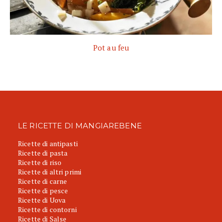
Pot au feu
LE RICETTE DI MANGIAREBENE
Ricette di antipasti
Ricette di pasta
Ricette di riso
Ricette di altri primi
Ricette di carne
Ricette di pesce
Ricette di Uova
Ricette di contorni
Ricette di Salse