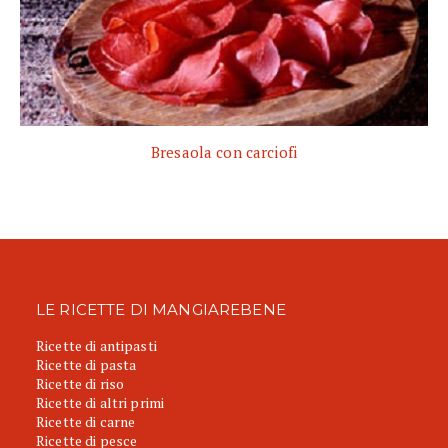
Bresaola con carciofi
LE RICETTE DI MANGIAREBENE
Ricette di antipasti
Ricette di pasta
Ricette di riso
Ricette di altri primi
Ricette di carne
Ricette di pesce