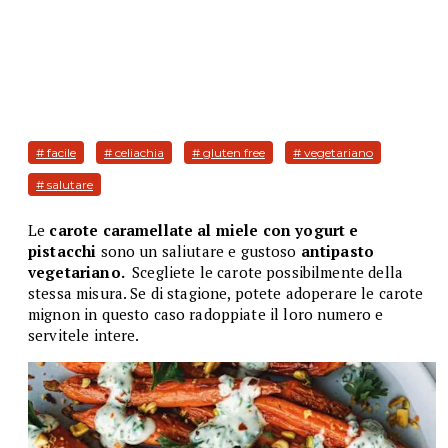
# facile
# celiachia
# gluten free
# vegetariano
# salutare
Le
carote caramellate al miele con yogurt e
pistacchi
sono un saliutare e gustoso
antipasto
vegetariano.
Scegliete le carote possibilmente della
stessa misura. Se di stagione, potete adoperare le carote
mignon in questo caso radoppiate il loro numero e
servitele intere.