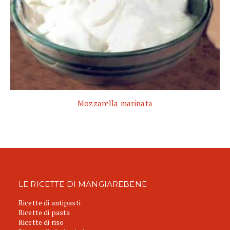
Mozzarella marinata
LE RICETTE DI MANGIAREBENE
Ricette di antipasti
Ricette di pasta
Ricette di riso