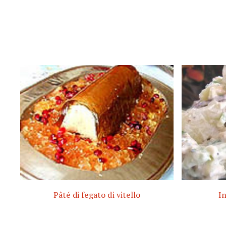
Pâté di fegato di vitello
I