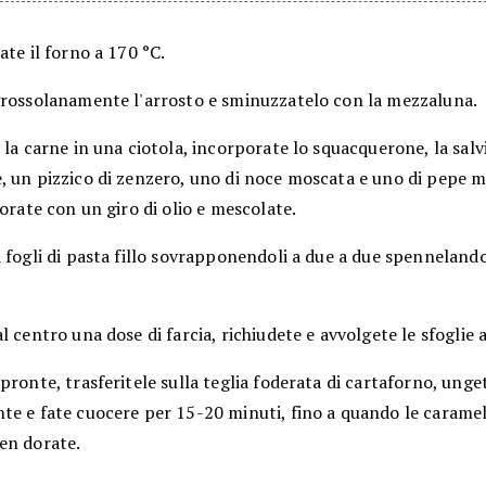
ate il forno a 170 °C.
grossolanamente l'arrosto e sminuzzatelo con la mezzaluna.
 la carne in una ciotola, incorporate lo squacquerone, la salvi
, un pizzico di zenzero, uno di noce moscata e uno di pepe 
rorate con un giro di olio e mescolate.
 fogli di pasta fillo sovrapponendoli a due a due spennelandol
l centro una dose di farcia, richiudete e avvolgete le sfoglie 
pronte, trasferitele sulla teglia foderata di cartaforno, unge
te e fate cuocere per 15-20 minuti, fino a quando le carame
en dorate.