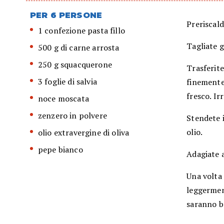
PER 6 PERSONE
Preriscald
1 confezione pasta fillo
Tagliate 
500 g di carne arrosta
250 g squacquerone
Trasferite
3 foglie di salvia
finemente
fresco. Ir
noce moscata
zenzero in polvere
Stendete i
olio.
olio extravergine di oliva
pepe bianco
Adagiate a
Una volta 
leggermen
saranno b