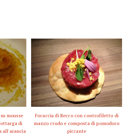
e su mousse
Focaccia di Recco con controfiletto di
bottarga di
manzo crudo e composta di pomodoro
 all'arancia
piccante