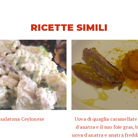
RICETTE SIMILI
nsalatona Ceylonese
Uova di quaglia caramellat
d'anatra e il suo foie gras, 
uova d'anatra e anatra fredda