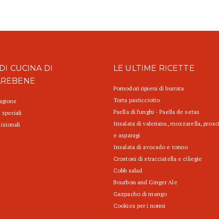
DI CUCINA DI
LE ULTIME RICETTE
AREBENE
Pomodori ripieni di burrata
Torta pasticciotto
tagione
Paella di funghi - Paella de setas
 speciali
Insalata di valeriana, mozzarella, prosc
izionali
e asparagi
Insalata di avocado e tonno
Crostoni di stracciatella e ciliegie
Cobb salad
Bourbon and Ginger Ale
Gazpacho di mango
Cookies per i nonni