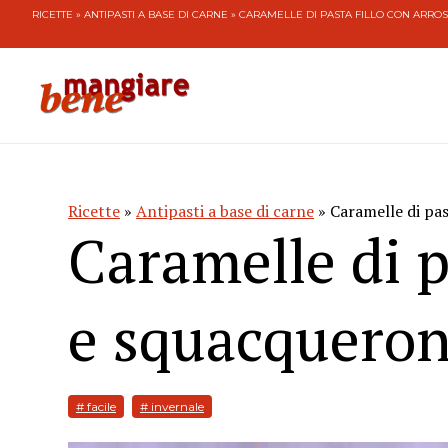
RICETTE
»
ANTIPASTI A BASE DI CARNE
» CARAMELLE DI PASTA FILLO CON ARR
Ricette
»
Antipasti a base di carne
» Caramelle di pas
Caramelle di p
e squacquero
# facile
# invernale