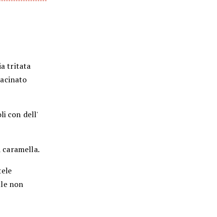
a tritata
macinato
i con dell'
a caramella.
tele
lle non