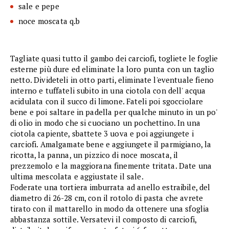
sale e pepe
noce moscata q.b
Tagliate quasi tutto il gambo dei carciofi, togliete le foglie
esterne più dure ed eliminate la loro punta con un taglio
netto. Divideteli in otto parti, eliminate l'eventuale fieno
interno e tuffateli subito in una ciotola con dell' acqua
acidulata con il succo di limone. Fateli poi sgocciolare
bene e poi saltare in padella per qualche minuto in un po'
di olio in modo che si cuociano un pochettino. In una
ciotola capiente, sbattete 3 uova e poi aggiungete i
carciofi. Amalgamate bene e aggiungete il parmigiano, la
ricotta, la panna, un pizzico di noce moscata, il
prezzemolo e la maggiorana finemente tritata. Date una
ultima mescolata e aggiustate il sale.
Foderate una tortiera imburrata ad anello estraibile, del
diametro di 26-28 cm, con il rotolo di pasta che avrete
tirato con il mattarello in modo da ottenere una sfoglia
abbastanza sottile. Versatevi il composto di carciofi,