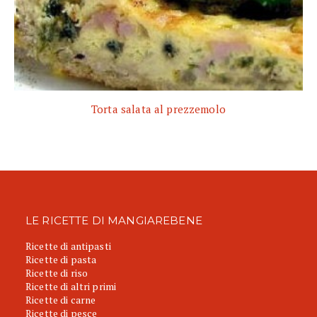
Torta salata al prezzemolo
LE RICETTE DI MANGIAREBENE
Ricette di antipasti
Ricette di pasta
Ricette di riso
Ricette di altri primi
Ricette di carne
Ricette di pesce