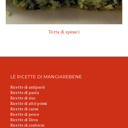
Torta di spinaci
LE RICETTE DI MANGIAREBENE
Ricette di antipasti
Ricette di pasta
Ricette di riso
Ricette di altri primi
Ricette di carne
Ricette di pesce
Ricette di Uova
Ricette di contorni