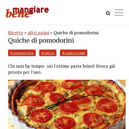
Ricette
»
altri primi
» Quiche di pomodorini
Quiche di pomodorini
# vegetariana
# estiva
# pasta briseé
Chi non ha tempo: usi l'ottima pasta briseè fresca già
pronta per l'uso.