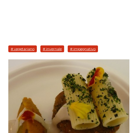
# vegetariano
# invernale
# impegnativo