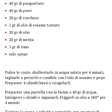
40 gr di pangrattato
40 gr di porri
20 gr di zucchero
5 gr di olio di sesamo tostato
20 gr di olio
20 gr di menta
5 gr di timo
sale epepe
Pulire le coste, sbollentarle in acqua salata per 4 minuti,
tagliarle a pezzetti e condirle con l'olio di sesamo e pepe.
Preparare 4 cilindri bassi e congelarli.
Preparare una pastella con la farina e 40 gr di acqua.
Intingervi i cilindri e impanarli. Friggerli in olio a 180° per
4 minuti.
Tagliare la zucca a cubetti e arrostirla con un gioco di