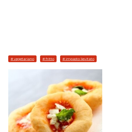
# vegetariano
# fritto
# impasto lievitato