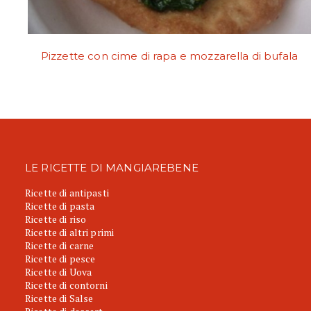
Pizzette con cime di rapa e mozzarella di bufala
LE RICETTE DI MANGIAREBENE
Ricette di antipasti
Ricette di pasta
Ricette di riso
Ricette di altri primi
Ricette di carne
Ricette di pesce
Ricette di Uova
Ricette di contorni
Ricette di Salse