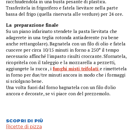
racchiudendola in una busta pesante di plastica.
Trasferitela in frigorifero e fatela lievitare nella parte
bassa del frigo (quella riservata alle verdure) per 24 ore.
La preparazione finale
Su un piano infarinato stendete la pasta lievitata che
adagerete in una teglia rotonda antiaderente (va bene
anche rettangolare). Bagnatela con un filo di olio e fatela
cuocere per circa 10/15 minuti in forno a 250° il tempo
necessario affinché l'impasto risulti croccante. Sfornatela,
ricopritela con il taleggio e la mozzarella a pezzetti,
aggiungete la zucca , i
funghi misti trifolati
e rimettetela
in forno per due/tre minuti ancora in modo che i formaggi
si sciolgano bene.
Una volta fuori dal forno bagnatela con un filo d'olio
ancora e decorate, se vi piace con del prezzemolo.
SCOPRI DI PIÙ
Ricette di pizza