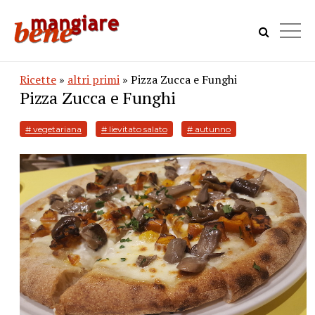
Ricette
»
altri primi
» Pizza Zucca e Funghi
Pizza Zucca e Funghi
# vegetariana
# lievitato salato
# autunno