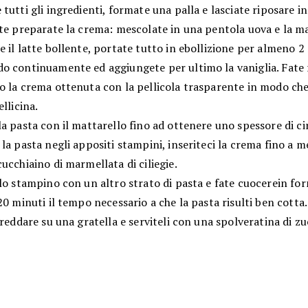
tutti gli ingredienti, formate una palla e lasciate riposare in
rte preparate la crema: mescolate in una pentola uova e la m
 il latte bollente, portate tutto in ebollizione per almeno 2
o continuamente ed aggiungete per ultimo la vaniglia. Fate 
o la crema ottenuta con la pellicola trasparente in modo che
ellicina.
a pasta con il mattarello fino ad ottenere uno spessore di ci
la pasta negli appositi stampini, inseriteci la crema fino a m
ucchiaino di marmellata di ciliegie.
lo stampino con un altro strato di pasta e fate cuocerein fo
20 minuti il tempo necessario a che la pasta risulti ben cotta.
freddare su una gratella e serviteli con una spolveratina di z