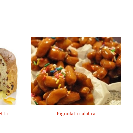
etta
Pignolata calabra