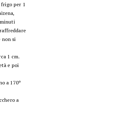
 frigo per 1
aizena,
 minuti
raffreddare
 non si
rca 1 cm.
età e poi
rno a 170º
ucchero a