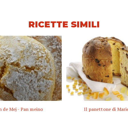
RICETTE SIMILI
n de Mej - Pan meino
Il panettone di Mari