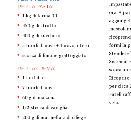
Impastate 
PER LA PASTA:
ora. A pa
1 kg di farina 00
aggiungete
450 g di strutto
mescoland
400 g di zucchero
ricoprend
formi la p
5 tuorli di uova + 1 uovo intero
Stendete l
scorza di limone grattuggiato
Sistemate 
PER LA CREMA:
sopra un c
1 l di latte
Ricoprite 
per circa 
7 tuorli di uova
Fateli raf
60 g di maizena
velo.
1/2 stecca di vaniglia
200 g di marmellata di ciliege