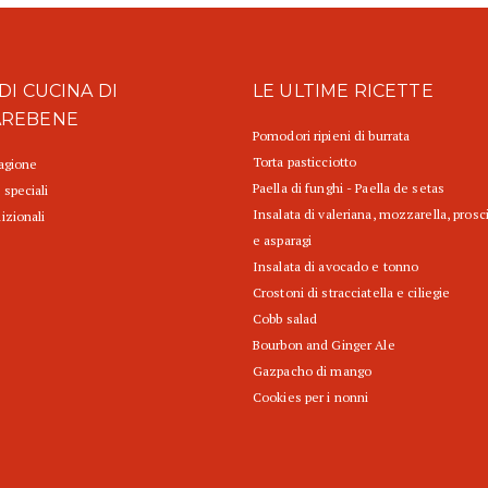
DI CUCINA DI
LE ULTIME RICETTE
AREBENE
Pomodori ripieni di burrata
Torta pasticciotto
tagione
Paella di funghi - Paella de setas
 speciali
Insalata di valeriana, mozzarella, prosc
izionali
e asparagi
Insalata di avocado e tonno
Crostoni di stracciatella e ciliegie
Cobb salad
Bourbon and Ginger Ale
Gazpacho di mango
Cookies per i nonni