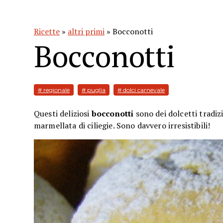
Ricette
»
altri primi
» Bocconotti
Bocconotti
# regionale
# puglia
# dolci carnevale
Questi deliziosi
bocconotti
sono dei dolcetti tradiz
marmellata di ciliegie. Sono davvero irresistibili!