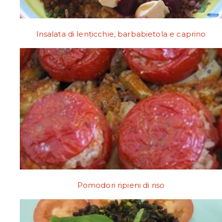
Insalata di lenticchie, barbabietola e caprino
Pomodori ripieni di riso