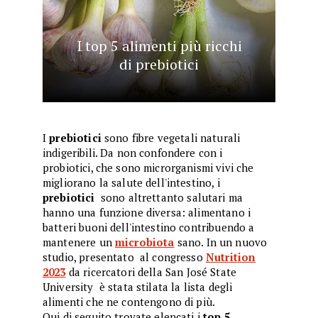
I top 5 alimenti più ricchi
di prebiotici
I
prebiotici
sono fibre vegetali naturali
indigeribili. Da non confondere con i
probiotici, che sono microrganismi vivi che
migliorano la salute dell'intestino, i
prebiotici
sono altrettanto salutari ma
hanno una funzione diversa: alimentano i
batteri buoni dell'intestino contribuendo a
mantenere un
microbiota
sano. In un nuovo
studio, presentato al congresso
Nutrition
2023
da ricercatori della San José State
University è stata stilata la lista degli
alimenti che ne contengono di più.
Qui di seguito trovate elencati i
top 5