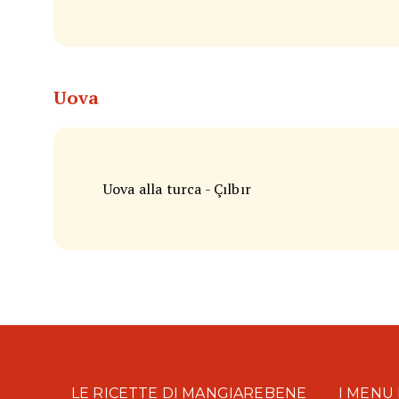
Uova
Uova alla turca - Çılbır
LE RICETTE DI MANGIAREBENE
I MENU 