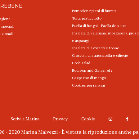
AREBENE
Pomodori ripieni di burrata
Torta pasticciotto
tagione
Paella di funghi - Paella de setas
 speciali
Insalata di valeriana, mozzarella, prosc
izionali
e asparagi
Insalata di avocado e tonno
Crostoni di stracciatella e ciliegie
Cobb salad
Bourbon and Ginger Ale
Gazpacho di mango
Cookies per i nonni
Scrivi a Marina
Privacy
Cookie
6 - 2020 Marina Malvezzi - È vietata la riproduzione anche pa