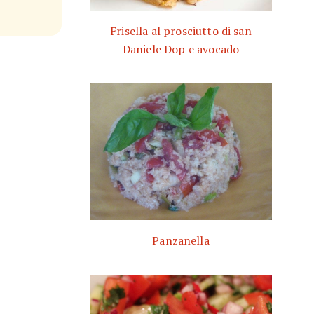
Frisella al prosciutto di san
Daniele Dop e avocado
Panzanella