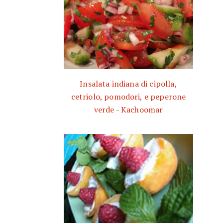
Insalata indiana di cipolla,
cetriolo, pomodori, e peperone
verde - Kachoomar