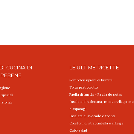
DI CUCINA DI
LE ULTIME RICETTE
AREBENE
Pomodori ripieni di burrata
Torta pasticciotto
tagione
Paella di funghi - Paella de setas
 speciali
Insalata di valeriana, mozzarella, prosc
izionali
e asparagi
Insalata di avocado e tonno
Crostoni di stracciatella e ciliegie
Cobb salad