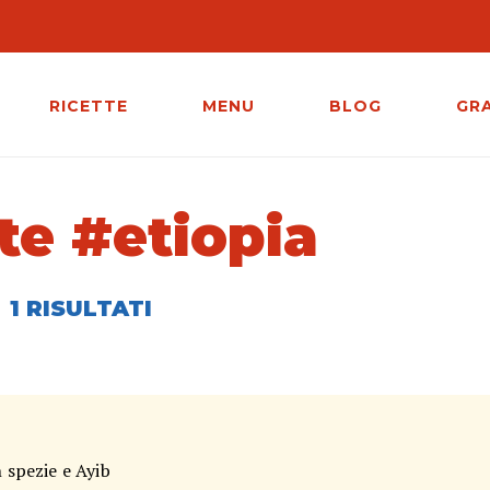
RICETTE
MENU
BLOG
GR
te #etiopia
1 RISULTATI
n spezie e Ayib