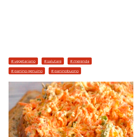
# vegetariano
# salutare
# merenda
# panino genuino
# paninobuono