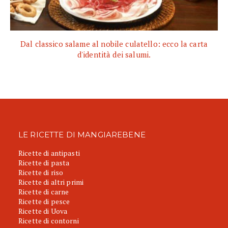
Dal classico salame al nobile culatello: ecco la carta
d'identità dei salumi.
LE RICETTE DI MANGIAREBENE
Ricette di antipasti
Ricette di pasta
Ricette di riso
Ricette di altri primi
Ricette di carne
Ricette di pesce
Ricette di Uova
Ricette di contorni