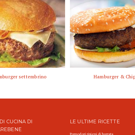
burger settembrino
Hamburger & Chi
DI CUCINA DI
LE ULTIME RICETTE
AREBENE
Pomodori ripieni di burrata