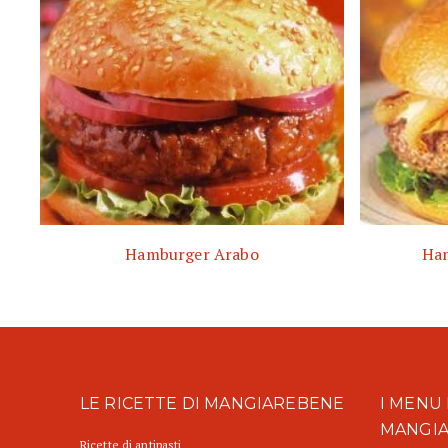
Hamburger Arabo
Ham
LE RICETTE DI MANGIAREBENE
I MENU 
MANGI
Ricette di antipasti