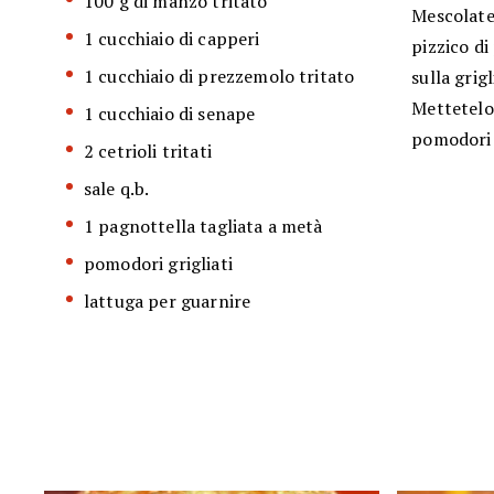
100 g di manzo tritato
Mescolate 
1 cucchiaio di capperi
pizzico di
1 cucchiaio di prezzemolo tritato
sulla grig
Mettetelo 
1 cucchiaio di senape
pomodori g
2 cetrioli tritati
sale q.b.
1 pagnottella tagliata a metà
pomodori grigliati
lattuga per guarnire