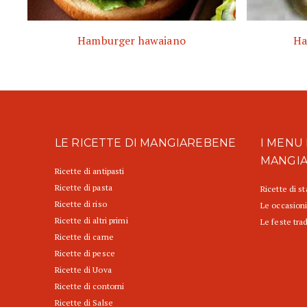
Hamburger hawaiano
Ha
LE RICETTE DI MANGIAREBENE
I MENU 
MANGI
Ricette di antipasti
Ricette di pasta
Ricette di s
Ricette di riso
Le occasioni
Ricette di altri primi
Le feste trad
Ricette di carne
Ricette di pesce
Ricette di Uova
Ricette di contorni
Ricette di Salse