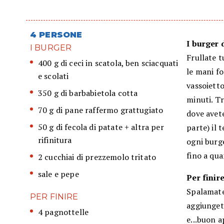
4 PERSONE
I burger 
I BURGER
Frullate t
400 g di ceci in scatola, ben sciacquati
le mani fo
e scolati
vassoietto
350 g di barbabietola cotta
minuti. T
70 g di pane raffermo grattugiato
dove avete
50 g di fecola di patate + altra per
parte) il 
rifinitura
ogni burge
fino a qua
2 cucchiai di prezzemolo tritato
sale e pepe
Per finir
Spalamate
PER FINIRE
aggiungete
4 pagnottelle
e...buon a