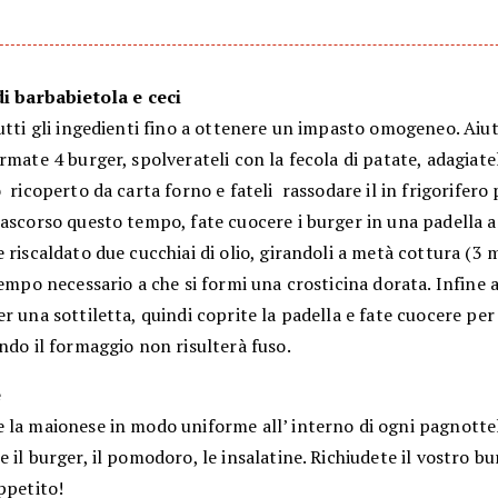
di barbabietola e ceci
utti gli ingedienti fino a ottenere un impasto omogeneo. Aiu
rmate 4 burger, spolverateli con la fecola di patate, adagiate
 ricoperto da carta forno e fateli rassodare il in frigorifero 
rascorso questo tempo, fate cuocere i burger in una padella 
 riscaldato due cucchiai di olio, girandoli a metà cottura (3 
tempo necessario a che si formi una crosticina dorata. Infine 
r una sottiletta, quindi coprite la padella e fate cuocere pe
ndo il formaggio non risulterà fuso.
e
 la maionese in modo uniforme all’ interno di ogni pagnottel
 il burger, il pomodoro, le insalatine. Richiudete il vostro b
ppetito!