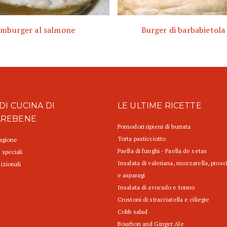
mburger al salmone
Burger di barbabietola 
DI CUCINA DI
LE ULTIME RICETTE
AREBENE
Pomodori ripieni di burrata
Torta pasticciotto
tagione
Paella di funghi - Paella de setas
 speciali
Insalata di valeriana, mozzarella, prosc
izionali
e asparagi
Insalata di avocado e tonno
Crostoni di stracciatella e ciliegie
Cobb salad
Bourbon and Ginger Ale