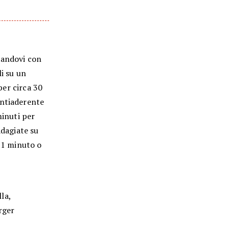
tandovi con
li su un
per circa 30
antiaderente
minuti per
adagiate su
r 1 minuto o
la,
urger