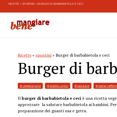
RICETTE
»
SPUNTINI
» BURGER DI BARBABIETOLA E CECI
Ricette
»
spuntini
» Burger di barbabietola e ceci
Burger di barb
# vegetariana
# piatto unico
# salutare
# pane raffer
Il
burger di barbabietola e ceci
è una ricetta vege
apprezzare la salutare barbabietola ai bambini. Per 
preparazione dei guanti usa e getta.