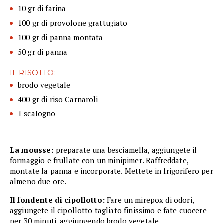
10 gr di farina
100 gr di provolone grattugiato
100 gr di panna montata
50 gr di panna
IL RISOTTO:
brodo vegetale
400 gr di riso Carnaroli
1 scalogno
La mousse:
preparate una besciamella, aggiungete il
formaggio e frullate con un minipimer. Raffreddate,
montate la panna e incorporate. Mettete in frigorifero per
almeno due ore.
Il fondente di cipollotto:
Fare un mirepox di odori,
aggiungete il cipollotto tagliato finissimo e fate cuocere
per 30 minuti, aggiungendo brodo vegetale.