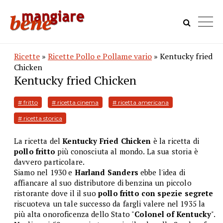
Ricette
»
Ricette Pollo e Pollame vario
» Kentucky fried
Chicken
Kentucky fried Chicken
# fritto
# ricetta cinema
# ricetta americana
# ricetta storica
La ricetta del
Kentucky Fried Chicken
è la ricetta di
pollo fritto
più conosciuta al mondo. La sua storia è
davvero particolare.
Siamo nel 1930 e
Harland Sanders
ebbe l'idea di
affiancare al suo distributore di benzina un piccolo
ristorante dove il il suo
pollo fritto con spezie segrete
riscuoteva un tale successo da fargli valere nel 1935 la
più alta onoroficenza dello Stato "
Colonel of Kentucky
".