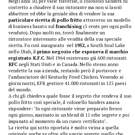
Negli anni 50, per varie traversie, il colonello Sanders fu
costretto a chiudere il suo ristorante ma non si lasciò
abbattere ed ebbe la geniale idea di vendere la sua
particolare ricetta di pollo fritto
attraverso un modello
di business basato sul
franchising
(5 cents per ogni pollo
venduto). Dopo molti no, trovò finalmente un
ristoratore interessato alle vendita della sua speciale
ricetta. Fu così inaugurato nel
1952
, a South Soul Lake
nello Utah, il
primo negozio che esponeva il marchio
registrato K.F.C.
Nel 1964 esistevano già 600 ristoranti
KFC
negli Stati Uniti e in Canada. Nello stesso anno
vendette la sua azienda, restando però il portavoce e
l’ambasciatore del Kentucky Fried Chicken. Venendo ai
giorni nostri, KFK gestisce 41.000 ristoranti in 125 paesi
del mondo.
A chi gli chiedeva quale fosse il segreto che rendeva il suo
pollo fritto così speciale, il colonello Sanders amava
rispondere: "In ogni ristorante viene preparato fresco
ogni giorno, marinato in un blend di 11 erbe segrete e poi
impanato al momento da un cuoco certificato".
La ricetta qui sotto riportata è molto vicina a quella
originale anche se oltre alle spezie segrete quello che