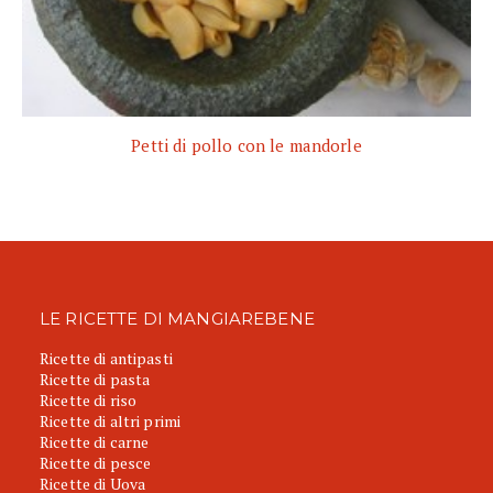
Petti di pollo con le mandorle
LE RICETTE DI MANGIAREBENE
Ricette di antipasti
Ricette di pasta
Ricette di riso
Ricette di altri primi
Ricette di carne
Ricette di pesce
Ricette di Uova