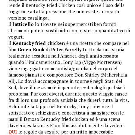
rende il Kentucky Fried Chicken così unico è l'uso della
friggitrice ad alta pressione che non esiste ancora in
versione casalinga.
Il
latticello
lo trovate nei supermercati ben forniti
altrimenti potete sostituirlo con lo stesso quantitativo di
yogurt.
Il
Kentucky fried chicken
è una ricetta che compare nel
film
Green Book
di
Peter Farrelly
tratto da una storia
realmente accaduta nell’America degli anni sessanta
quando l' italoamericano, Tony Lip (Viggo Mortensen)
viene ingaggiato come autista/guardia del corpo del
famoso pianista e compositore Don Shirley (Mahershala
Ali). Lo dovrà accompagnare in tourneé negli Stati del
Sud, dove il razzismo è imperante, evitandogli qualsiasi
problema. Pur così diversi, durante questo viaggio nasce
fra di loro una profonda amicizia che durerà tutta la vita.
E durante la tappa nel Kentucky, Tony convince il
sofisticato e schizzinoso concertista a mangiare con le
mani il famoso Kentucky fried chicken ed è una scena
davvero esilarante. E' un film assolutamente da vedere.
QUI
le regole da seguire per un fritto impeccabile.