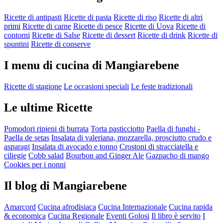
Ricette di antipasti
Ricette di pasta
Ricette di riso
Ricette di altri
primi
Ricette di carne
Ricette di pesce
Ricette di Uova
Ricette di
contorni
Ricette di Salse
Ricette di dessert
Ricette di drink
Ricette di
spuntini
Ricette di conserve
I menu di cucina di Mangiarebene
Ricette di stagione
Le occasioni speciali
Le feste tradizionali
Le ultime Ricette
Pomodori ripieni di burrata
Torta pasticciotto
Paella di funghi -
Paella de setas
Insalata di valeriana, mozzarella, prosciutto crudo e
asparagi
Insalata di avocado e tonno
Crostoni di stracciatella e
ciliegie
Cobb salad
Bourbon and Ginger Ale
Gazpacho di mango
Cookies per i nonni
Il blog di Mangiarebene
Amarcord
Cucina afrodisiaca
Cucina Internazionale
Cucina rapida
& economica
Cucina Regionale
Eventi Golosi
Il libro è servito
I