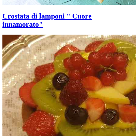
Crostata di lamponi " Cuore
innamorato"