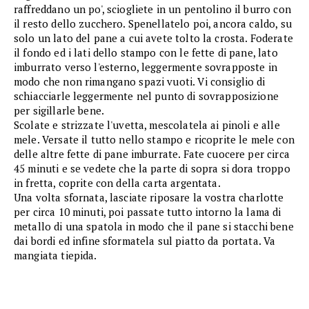
raffreddano un po', sciogliete in un pentolino il burro con
il resto dello zucchero. Spenellatelo poi, ancora caldo, su
solo un lato del pane a cui avete tolto la crosta. Foderate
il fondo ed i lati dello stampo con le fette di pane, lato
imburrato verso l'esterno, leggermente sovrapposte in
modo che non rimangano spazi vuoti. Vi consiglio di
schiacciarle leggermente nel punto di sovrapposizione
per sigillarle bene.
Scolate e strizzate l'uvetta, mescolatela ai pinoli e alle
mele. Versate il tutto nello stampo e ricoprite le mele con
delle altre fette di pane imburrate. Fate cuocere per circa
45 minuti e se vedete che la parte di sopra si dora troppo
in fretta, coprite con della carta argentata.
Una volta sfornata, lasciate riposare la vostra charlotte
per circa 10 minuti, poi passate tutto intorno la lama di
metallo di una spatola in modo che il pane si stacchi bene
dai bordi ed infine sformatela sul piatto da portata. Va
mangiata tiepida.