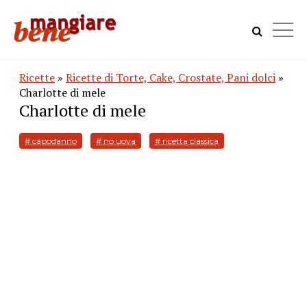
Ricette
»
Ricette di Torte, Cake, Crostate, Pani dolci
»
Charlotte di mele
Charlotte di mele
# capodanno
# no uova
# ricetta classica