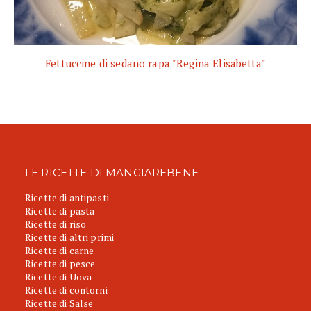
Fettuccine di sedano rapa "Regina Elisabetta"
LE RICETTE DI MANGIAREBENE
Ricette di antipasti
Ricette di pasta
Ricette di riso
Ricette di altri primi
Ricette di carne
Ricette di pesce
Ricette di Uova
Ricette di contorni
Ricette di Salse