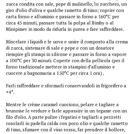
zucca condita con sale, pepe di mulinello, lo zucchero, un
giro d’olio d’oliva e qualche rametto di timo; coprire con
carta forno e alluminio e passare in forno a 160°C per
circa 45 minuti, passare tutta la polpa al Bimby o al
Minipimer in modo da ridurla in purea e fare raffreddare.
Miscelare i liquidi e le uova e unire il composto alla crema
di zucca, sistemare di sale e pepe e con un dosatore
riempire gli stampi in silicone e passare in forno a vapore
a 100°C per 30 minuti. Coperte con della pellicola (per il
forno tradizionale mettere in stampini d’alluminio e
cuocere a bagnomaria a 150°C per circa 1 ora) .
Farli raffreddare e sformarli conservandoli in frigorifero a
+4°.
Mentre le crème caramel cuociono, pelare e tagliare a
brunoise le verdure e farle appassire in un tegame con un
filo d’olio. A parte pulire i fegatini e tagliarli a pezzetti
rosolarli in padella calda con poco olio e qualche rametto
di timo, sfumare con il vino rosso, far prendere il bollore,