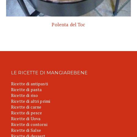
Polenta del Toc
LE RICETTE DI MANGIAREBENE
Ricette di antipasti
Ricette di pasta
Ricette di riso
Ricette di altri primi
Ricette di carne
Ricette di pesce
Ricette di Uova
Ricette di contorni
Ricette di Salse
Ricette di dessert