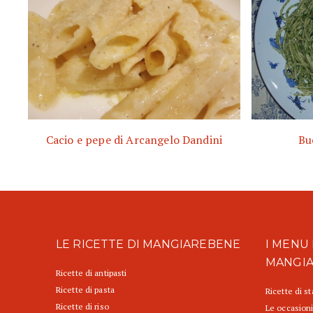
Cacio e pepe di Arcangelo Dandini
Bu
LE RICETTE DI MANGIAREBENE
I MENU 
MANGI
Ricette di antipasti
Ricette di pasta
Ricette di s
Ricette di riso
Le occasioni