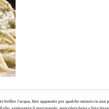
e bollire l'acqua, fate appassire per qualche minuto in una p
ll'olio, aggiungete il prezzemolo, mescolate bene e fate lessa