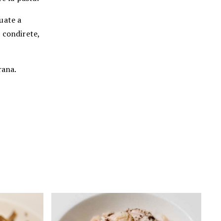
nuate a
 condirete,
rana.