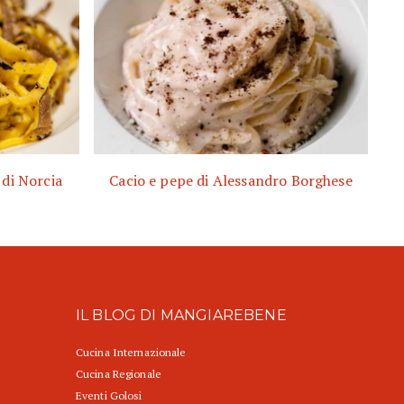
 di Norcia
Cacio e pepe di Alessandro Borghese
IL BLOG DI MANGIAREBENE
Cucina Internazionale
Cucina Regionale
Eventi Golosi