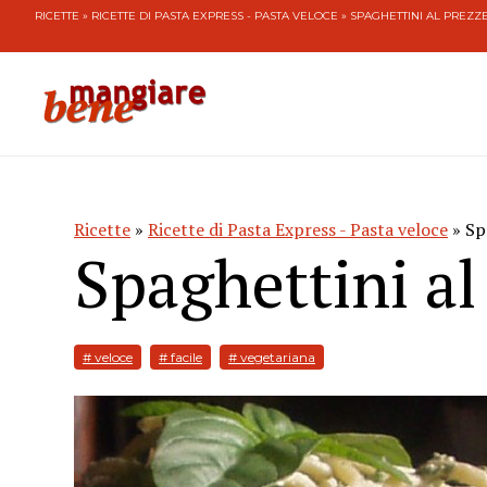
RICETTE
»
RICETTE DI PASTA EXPRESS - PASTA VELOCE
» SPAGHETTINI AL PREZ
Ricette
»
Ricette di Pasta Express - Pasta veloce
» Sp
Spaghettini a
# veloce
# facile
# vegetariana