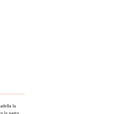
adella la
re la pasta.