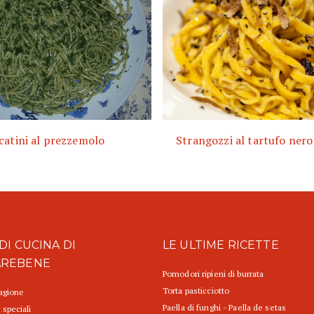
catini al prezzemolo
Strangozzi al tartufo nero
DI CUCINA DI
LE ULTIME RICETTE
AREBENE
Pomodori ripieni di burrata
Torta pasticciotto
tagione
Paella di funghi - Paella de setas
 speciali