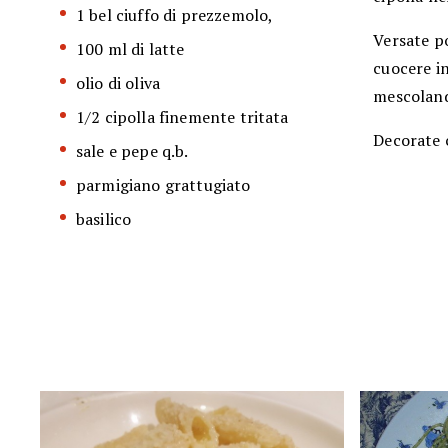
1 bel ciuffo di prezzemolo,
Versate po
100 ml di latte
cuocere in
olio di oliva
mescolando
1/2 cipolla finemente tritata
Decorate c
sale e pepe q.b.
parmigiano grattugiato
basilico