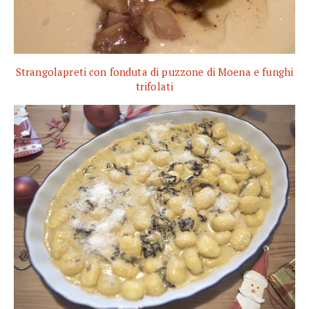
Strangolapreti con fonduta di puzzone di Moena e funghi
trifolati