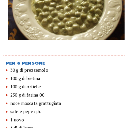
PER 6 PERSONE
30 g di prezzemolo
100 g di bietina
100 g di ortiche
250 g di farina 00
noce moscata grattugiata
sale e pepe q.b.
1 uovo
1 dl di latte