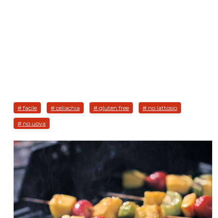
# facile
# celiachia
# gluten free
# no lattosio
# no uova