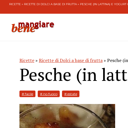
RICETTE
»
RICETTE DI DOLCI A BASE DI FRUTTA
» PESCHE (IN LATTINA) E YOGURT
Ricette
»
Ricette di Dolci a base di frutta
» Pesche (in
Pesche (in lat
# facile
# no fuoco
# estate