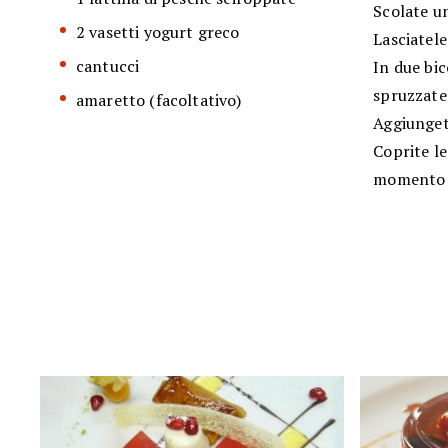
Scolate un
2 vasetti yogurt greco
Lasciatele
cantucci
In due bic
spruzzatel
amaretto (facoltativo)
Aggiungete
Coprite le
momento d