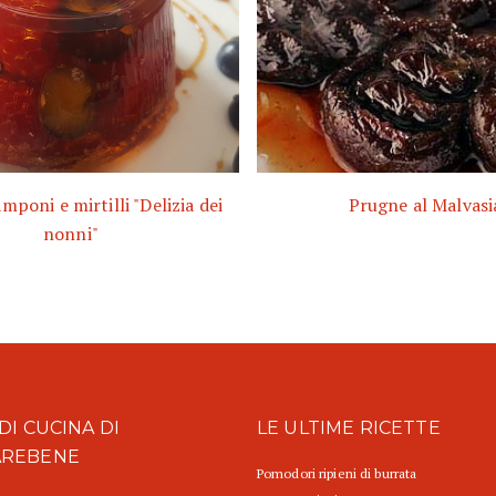
amponi e mirtilli "Delizia dei
Prugne al Malvasi
nonni"
DI CUCINA DI
LE ULTIME RICETTE
AREBENE
Pomodori ripieni di burrata