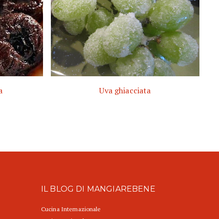
a
Uva ghiacciata
IL BLOG DI MANGIAREBENE
Cucina Internazionale