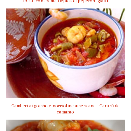
locali con crema tiepida di peperoni gialli
Gamberi ai gombo e noccioline americane - Carurù de
camarao