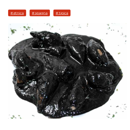
# etnica
# spagna
# tipica