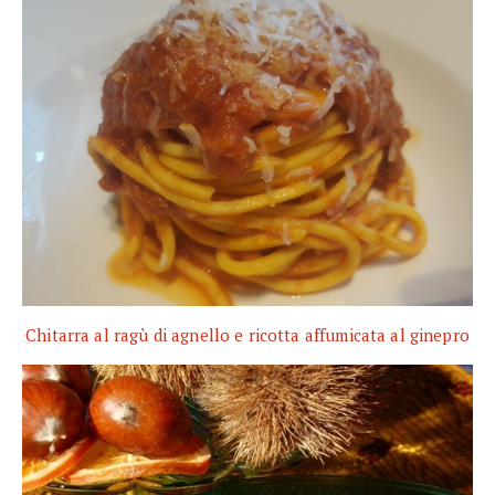
Chitarra al ragù di agnello e ricotta affumicata al ginepro