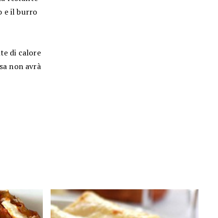
 e il burro
nte di calore
lsa non avrà