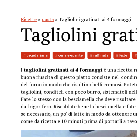
Ricette
»
pasta
» Tagliolini gratinati ai 4 formaggi
Tagliolini grat
# vegetariana
# cena elegante
# raffinata
# feste
#
I
tagliolini gratinati ai 4 formaggi
è una ricetta r
buona riuscita di questo piatto consiste nel condire 
del forno in modo che risultino belli cremosi. Potet
tagliolini, conditeli con poco burro, sistemateli nell
Fate lo stesso con la besciamella che deve risultare 
da frigorifero. Riscaldate bene la besciamella e fate
se necessario, un po' di latte in modo da ottenere u
come da ricetta e 10 minuti prima di portarli a tavola