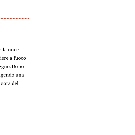
 e la noce
iere a fuoco
legno. Dopo
ungendo una
ncora del