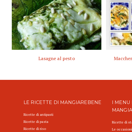
Lasagne al pesto
Macchero
LE RICETTE DI MANGIAREBENE
I MENU 
MANGI
Ricette di antipasti
Ricette di pasta
Ricette di s
Ricette di riso
Le occasioni