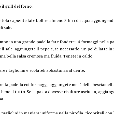
il grill del forno.
ntola capiente fate bollire almeno 3 litri d'acqua aggiungen
di sale.
empo in una grande padella fate fondere i 4 formaggi nella p
 il sale, aggiungete il pepe e, se necessario, un po' di latte i
na bella salsa cremosa ma fluida. Tenete in caldo.
re i tagliolini e scolateli abbastanza al dente.
nella padella coi formaggi, aggiungete metà della besciamella
bene il tutto. Se la pasta dovesse risultare asciutta, aggiunge
na.
 tagliolini in maniera uniforme nella pirofila, ricopriteli con