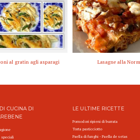
ni al gratin agli asparagi
Lasagne alla Nor
DI CUCINA DI
LE ULTIME RICETTE
AREBENE
Pomodori ripieni di burrata
Torta pasticciotto
tagione
Paella di funghi - Paella de setas
 speciali