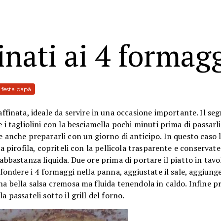
inati ai 4 formag
 festa papà
affinata, ideale da servire in una occasione importante. Il seg
i tagliolini con la besciamella pochi minuti prima di passarli s
e anche prepararli con un giorno di anticipo. In questo caso l
a pirofila, copriteli con la pellicola trasparente e conservate 
abbastanza liquida. Due ore prima di portare il piatto in tavol
 fondere i 4 formaggi nella panna, aggiustate il sale, aggiunge
na bella salsa cremosa ma fluida tenendola in caldo. Infine p
 passateli sotto il grill del forno.