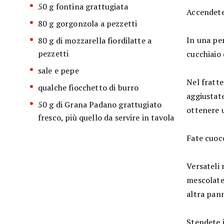
50 g fontina grattugiata
Accendete 
80 g gorgonzola a pezzetti
In una pe
80 g di mozzarella fiordilatte a
pezzetti
cucchiaio 
sale e pepe
Nel fratt
qualche fiocchetto di burro
aggiustate
50 g di Grana Padano grattugiato
ottenere u
fresco, più quello da servire in tavola
Fate cuoce
Versateli 
mescolate 
altra pan
Stendete i