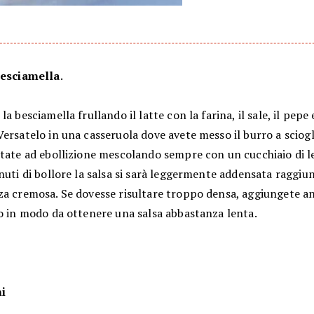
besciamella
.
la besciamella frullando il latte con la farina, il sale, il pepe
ersatelo in una casseruola dove avete messo il burro a sciogl
rtate ad ebollizione mescolando sempre con un cucchiaio di 
nuti di bollore la salsa si sarà leggermente addensata raggi
za cremosa. Se dovesse risultare troppo densa, aggiungete a
do in modo da ottenere una salsa abbastanza lenta.
ni