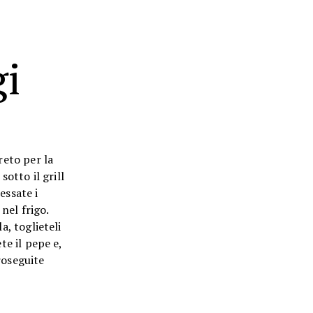
gi
reto per la
otto il grill
essate i
nel frigo.
a, toglieteli
te il pepe e,
roseguite