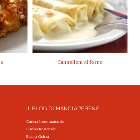
ma
Cannelloni al forno
IL BLOG DI MANGIAREBENE
Cucina Internazionale
Cucina Regionale
Eventi Golosi