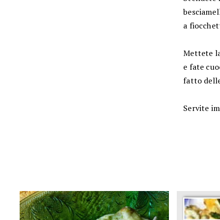
besciamell
a fiocchett
Mettete la 
e fate cuo
fatto dell
Servite i