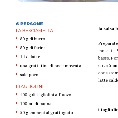
6 PERSONE
la salsa 
LA BESCIAMELLA:
80 g di burro
Preparate 
80 g di farina
moscata. V
1 l di latte
basso. Po
circa 5 mi
una grattatina di noce moscata
consisten
sale poco
latte cal
I TAGLIOLINI
400 g di tagliolini all' uovo
100 ml di panna
i taglioli
50 g emmental grattugiato