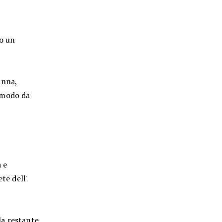
do un
anna,
n modo da
 e
te dell'
 la restante