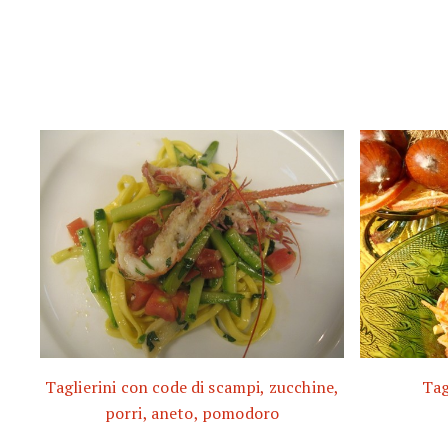
Taglierini con code di scampi, zucchine,
Tag
porri, aneto, pomodoro