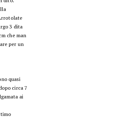
n dito.
lla
Arrotolate
rgo 3 dita
1 cm che man
gare per un
ono quasi
dopo circa 7
lgamata ai
 timo