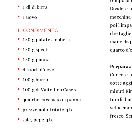
tempo di r
1 dl di birra
Dividete p
macchina t
1 uovo
poi l'impa
IL CONDIMENTO:
che taglie
150 g patate a cubetti
mano disp
150 g speck
quarto d'o
150 g panna
Preparazi
4 tuorli d'uovo
Cuocete p
100 g burro
cotte aggi
100 g di Valtellina Casera
minuti.Rim
tuorli d'u
qualche cucchiaio di panna
velocement
prezzemolo tritato q.b.
fresco. Se
sale, pepe q.b.