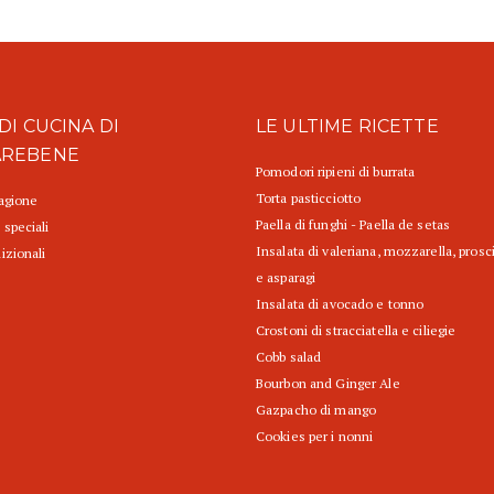
DI CUCINA DI
LE ULTIME RICETTE
AREBENE
Pomodori ripieni di burrata
Torta pasticciotto
tagione
Paella di funghi - Paella de setas
 speciali
Insalata di valeriana, mozzarella, prosc
izionali
e asparagi
Insalata di avocado e tonno
Crostoni di stracciatella e ciliegie
Cobb salad
Bourbon and Ginger Ale
Gazpacho di mango
Cookies per i nonni