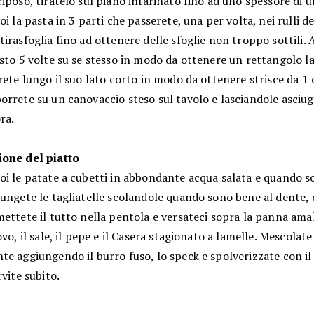
iposo, tiratelo sul piano infarinato fino ad uno spessore di u
oi la pasta in 3 parti che passerete, una per volta, nei rulli de
irasfoglia fino ad ottenere delle sfoglie non troppo sottili. 
sto 5 volte su se stesso in modo da ottenere un rettangolo la
rete lungo il suo lato corto in modo da ottenere strisce da 
orrete su un canovaccio steso sul tavolo e lasciandole asciu
ra.
one del piatto
oi le patate a cubetti in abbondante acqua salata e quando s
ungete le tagliatelle scolandole quando sono bene al dente, 
ettete il tutto nella pentola e versateci sopra la panna ama
ovo, il sale, il pepe e il Casera stagionato a lamelle. Mescolate
e aggiungendo il burro fuso, lo speck e spolverizzate con il
rvite subito.