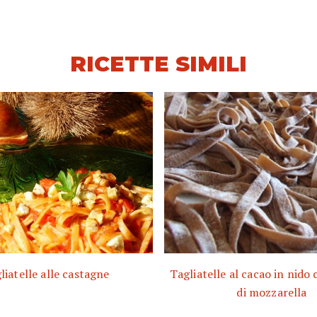
RICETTE SIMILI
liatelle alle castagne
Tagliatelle al cacao in nido
di mozzarella