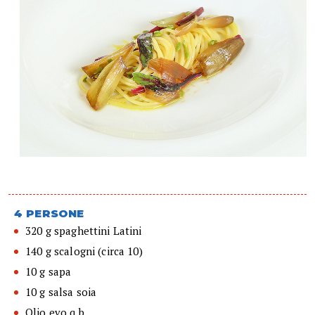
4 PERSONE
320 g spaghettini Latini
140 g scalogni (circa 10)
10 g sapa
10 g salsa soia
Olio evo q.b