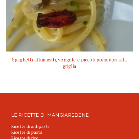
Spaghetti affumicati, vongole e piccoli pomodori alla
griglia
LE RICETTE DI MANGIAREBENE
Ricette di antipasti
Ricette di pasta
Ricette di riso