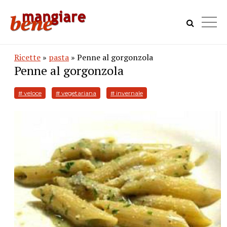
Ricette
»
pasta
» Penne al gorgonzola
Penne al gorgonzola
# veloce
# vegetariana
# invernale