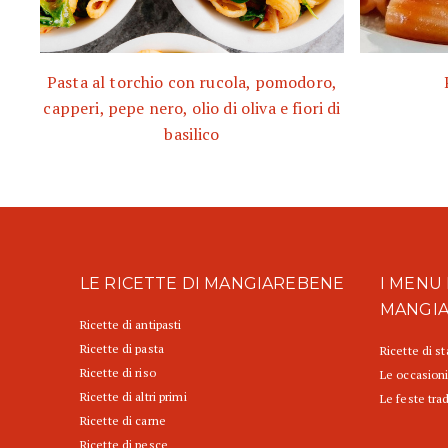
Pasta al torchio con rucola, pomodoro,
capperi, pepe nero, olio di oliva e fiori di
basilico
LE RICETTE DI MANGIAREBENE
I MENU 
MANGI
Ricette di antipasti
Ricette di pasta
Ricette di s
Ricette di riso
Le occasioni
Ricette di altri primi
Le feste trad
Ricette di carne
Ricette di pesce