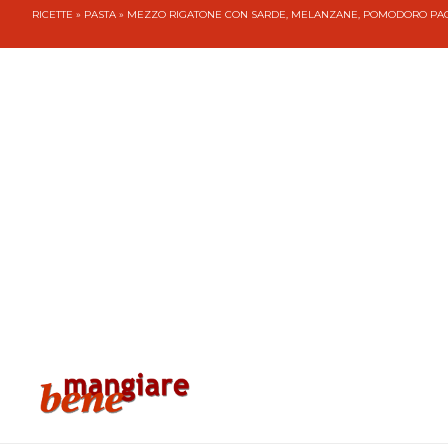
RICETTE
»
PASTA
» MEZZO RIGATONE CON SARDE, MELANZANE, POMODORO PAC