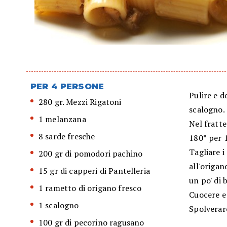
PER 4 PERSONE
Pulire e d
280 gr. Mezzi Rigatoni
scalogno.
1 melanzana
Nel fratte
8 sarde fresche
180° per 1
Tagliare i
200 gr di pomodori pachino
all'origa
15 gr di capperi di Pantelleria
un po' di 
1 rametto di origano fresco
Cuocere e
1 scalogno
Spolverare
100 gr di pecorino ragusano