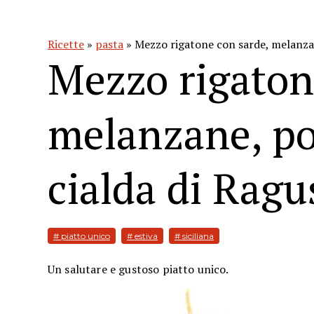
Ricette
»
pasta
» Mezzo rigatone con sarde, melanza
Mezzo rigaton
melanzane, p
cialda di Rag
# piatto unico
# estiva
# siciliana
Un salutare e gustoso piatto unico.