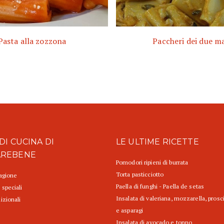
Pasta alla zozzona
Paccheri dei due ma
DI CUCINA DI
LE ULTIME RICETTE
AREBENE
Pomodori ripieni di burrata
Torta pasticciotto
tagione
Paella di funghi - Paella de setas
 speciali
Insalata di valeriana, mozzarella, prosc
izionali
e asparagi
Insalata di avocado e tonno