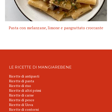
Pasta con melanzane, limone e pangrattato croccante
LE RICETTE DI MANGIAREBENE
Ricette di antipasti
Ricette di pasta
Ricette di riso
Ricette di altri primi
Ricette di carne
Ricette di pesce
Ricette di Uova
Ricette di contorni