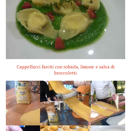
Cappellacci farciti con robiola, limone e salsa di
broccoletti