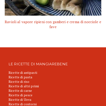
Ravioli al vapore ripieni con gamberi e crema di nocciole e
fave
LE RICETTE DI MANGIAREBENE
Ricette di antipasti
Ricette di pasta
Ricette di riso
Ricette di altri primi
Ricette di carne
Ricette di pesce
Ricette di Uova
Ricette di contorni