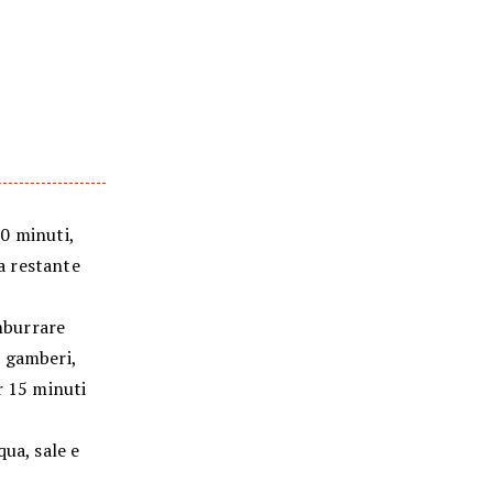
20 minuti,
la restante
Imburrare
e gamberi,
r 15 minuti
ua, sale e