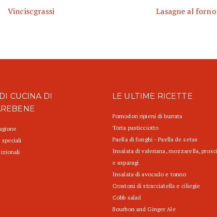
Vinciscgrassi
Lasagne al forno
DI CUCINA DI
LE ULTIME RICETTE
AREBENE
Pomodori ripieni di burrata
Torta pasticciotto
tagione
Paella di funghi - Paella de setas
 speciali
Insalata di valeriana, mozzarella, prosc
izionali
e asparagi
Insalata di avocado e tonno
Crostoni di stracciatella e ciliegie
Cobb salad
Bourbon and Ginger Ale