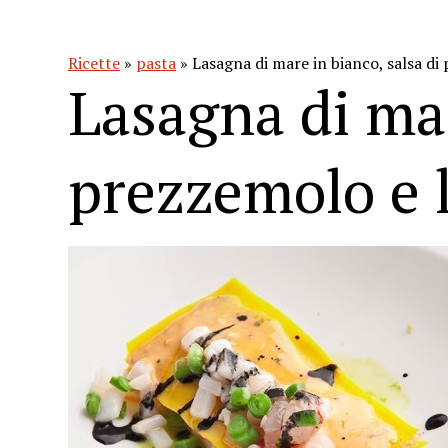
Ricette
»
pasta
» Lasagna di mare in bianco, salsa di
Lasagna di mar
prezzemolo e 