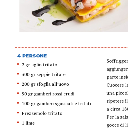
4 PERSONE
Soffrigger
2 gr aglio tritato
aggiungere
300 gr seppie tritate
parte insi
200 gr sfoglia all’uovo
Cuocere la
una piccol
50 gr gamberi rossi crudi
ripetere i
100 gr gamberi sgusciati e tritati
a circa 18
Prezzemolo tritato
Per la sal
1 lime
gocce di l