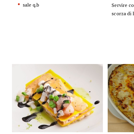
sale q.b
Servire co
scorza di 