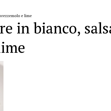
 prezzemolo e lime
e in bianco, sals
lime