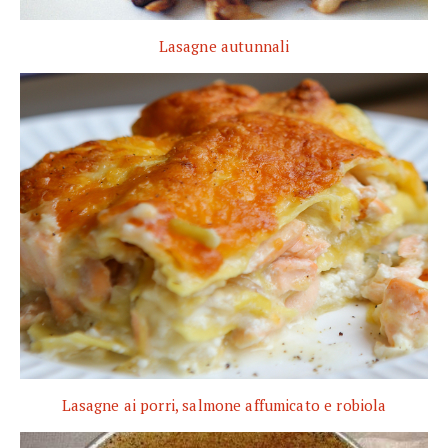
Lasagne autunnali
Lasagne ai porri, salmone affumicato e robiola