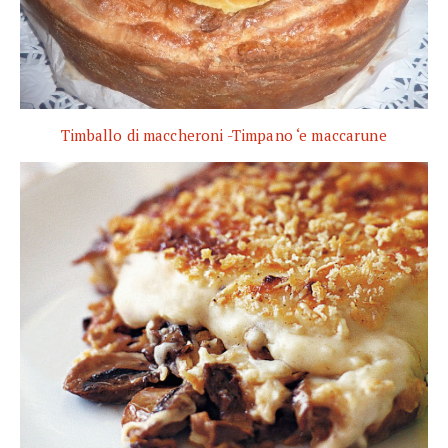
Timballo di maccheroni -Timpano ‘e maccarune