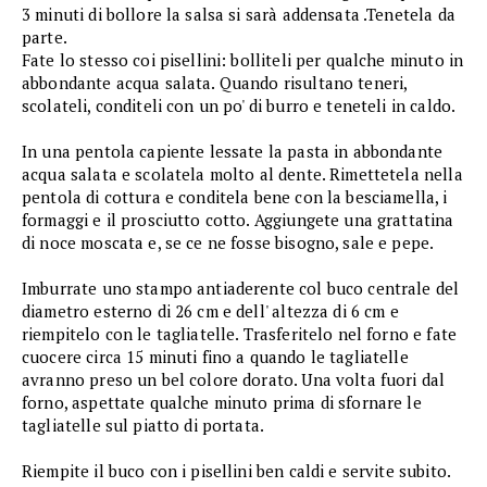
3 minuti di bollore la salsa si sarà addensata .Tenetela da
parte.
Fate lo stesso coi pisellini: bolliteli per qualche minuto in
abbondante acqua salata. Quando risultano teneri,
scolateli, conditeli con un po' di burro e teneteli in caldo.
In una pentola capiente lessate la pasta in abbondante
acqua salata e scolatela molto al dente. Rimettetela nella
pentola di cottura e conditela bene con la besciamella, i
formaggi e il prosciutto cotto. Aggiungete una grattatina
di noce moscata e, se ce ne fosse bisogno, sale e pepe.
Imburrate uno stampo antiaderente col buco centrale del
diametro esterno di 26 cm e dell' altezza di 6 cm e
riempitelo con le tagliatelle. Trasferitelo nel forno e fate
cuocere circa 15 minuti fino a quando le tagliatelle
avranno preso un bel colore dorato. Una volta fuori dal
forno, aspettate qualche minuto prima di sfornare le
tagliatelle sul piatto di portata.
Riempite il buco con i pisellini ben caldi e servite subito.