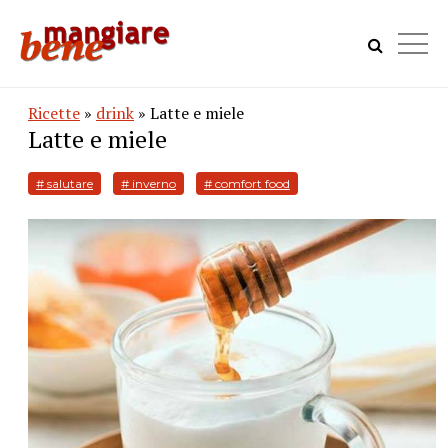
Ricette
»
drink
» Latte e miele
Latte e miele
# salutare
# inverno
# comfort food