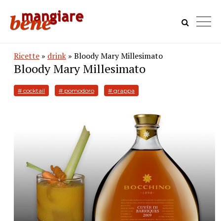
Ricette
»
drink
» Bloody Mary Millesimato
Bloody Mary Millesimato
# cocktail
# pomodoro
# grappa