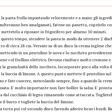
 la pasta frolla impastando velocemente e a mano gli ingredi
sulteranno ben amalgamati, fatene un panetto, copritelo co
e mettetelo a riposare in frigorifero per almeno 30 minuti.
 questo tempo, stendete la pasta in modo da ottenere 2 disch
ro di circa 28 cm. Versate su di un disco la crema inglese che
mettendo in un pentolino le uova e lo zucchero precedente
ene col frullino elettrico. Devono risultare molto cremose e
ù la granulosità dello zucchero. Incorporate poco alla volta il
 la buccia di limone. A questo punto mettete il pentolino sul
so e fate cuocere, mescolando sempre, fino a quando la crem
sata. E' molto importante non fare bollire la salsa. E' pront
a dal cucchiaio di legno rimanendo come attaccata. Toglietel
 il burro e togliete la buccia del limone.
a torta poi col secondo disco facendo aderire bene i bordi. Ri