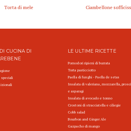
Torta di mele
Ciambellone sofficis
DI CUCINA DI
LE ULTIME RICETTE
AREBENE
Pomodori ripieni di burrata
Torta pasticciotto
tagione
Paella di funghi - Paella de setas
 speciali
Insalata di valeriana, mozzarella, prosc
izionali
e asparagi
Insalata di avocado e tonno
Crostoni di stracciatella e ciliegie
Cobb salad
Bourbon and Ginger Ale
Gazpacho di mango