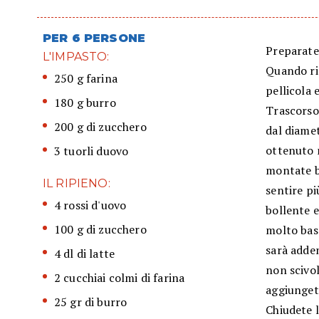
PER 6 PERSONE
Preparate
L'IMPASTO:
Quando ri
250 g farina
pellicola 
180 g burro
Trascorso
200 g di zucchero
dal diamet
ottenuto 
3 tuorli duovo
montate b
IL RIPIENO:
sentire pi
4 rossi d'uovo
bollente e
100 g di zucchero
molto bas
sarà adden
4 dl di latte
non scivol
2 cucchiai colmi di farina
aggiungete
25 gr di burro
Chiudete l