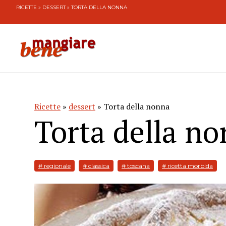
RICETTE
»
DESSERT
» TORTA DELLA NONNA
Ricette
»
dessert
» Torta della nonna
Torta della n
# regionale
# classica
# toscana
# ricetta morbida