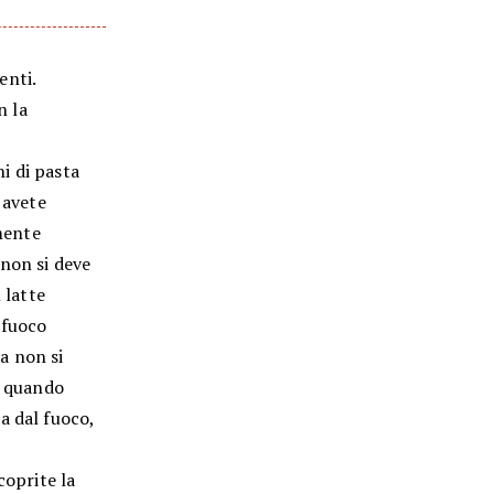
enti.
n la
i di pasta
 avete
mente
 non si deve
 latte
 fuoco
a non si
a quando
a dal fuoco,
coprite la