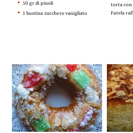
50 gr di pinoli
torta con 
Fatela raf
1 bustina zucchero vanigliato